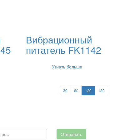
й
Вибрационный
245
питатель FK1142
Узнать больше
30
60
120
180
Отправить